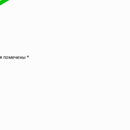
ля помечены
*