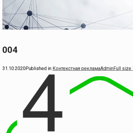
004
Full
31.10.2020
Published in
Контекстная реклама
Admin
Full size
size