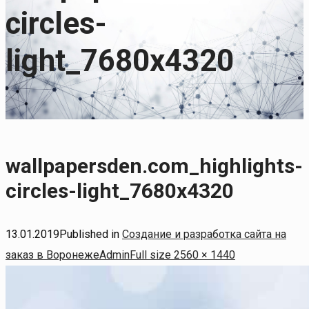
circles-
light_7680x4320
wallpapersden.com_highlights-
circles-light_7680x4320
13.01.2019
Published in
Создание и разработка сайта на
Full
заказ в Воронеже
Admin
Full size 2560 × 1440
size