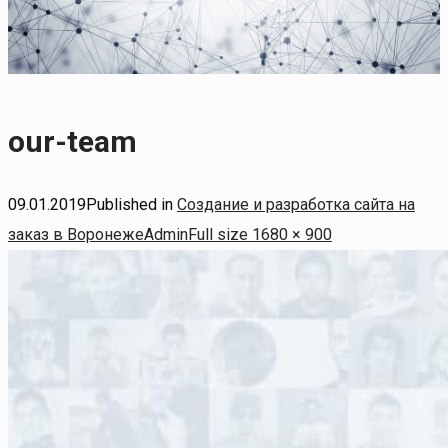
our-team
09.01.2019
Published in
Создание и разработка сайта на
Full
заказ в Воронеже
Admin
Full size 1680 × 900
size