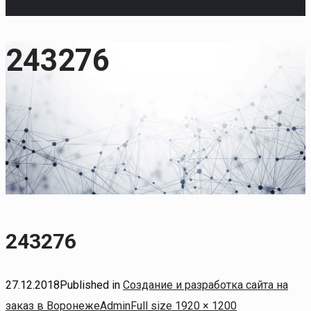
243276
243276
27.12.2018
Published in
Создание и разработка сайта на
Full
заказ в Воронеже
Admin
Full size 1920 × 1200